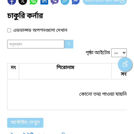
আপনার মতামত প্রদান করুন
চাকুরি কর্নার
এডভান্সড অপশনগুলো দেখান
পৃষ্ঠা আইটেম
নং
শিরোনাম
পিডিএ
সংযুক্ত
কোনো তথ্য পাওয়া যায়নি।
আর্কাইভ দেখুন