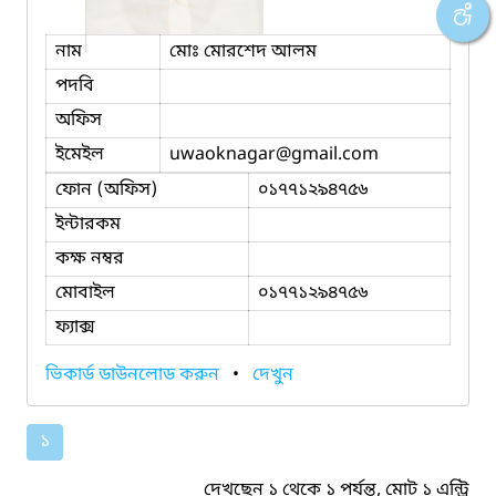
নাম
মোঃ মোরশেদ আলম
পদবি
অফিস
ইমেইল
uwaoknagar
@gmail.com
ফোন (অফিস)
০১৭৭১২৯৪৭৫৬
ইন্টারকম
কক্ষ নম্বর
মোবাইল
০১৭৭১২৯৪৭৫৬
ফ্যাক্স
ভিকার্ড ডাউনলোড করুন
•
দেখুন
১
দেখছেন ১ থেকে ১ পর্যন্ত, মোট ১ এন্ট্রি